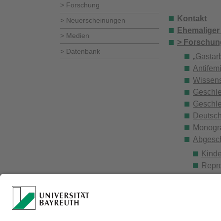
> Forschung
Kontakt
> Neuerscheinungen
Ehemaliger 
> Medien
> Forschun
> Datenbank
„Gastar
Antifem
Wissens
Geschle
Geschle
Deutsch
Monogra
Abgesch
Kinde
Repro
US-am
> Neuersch