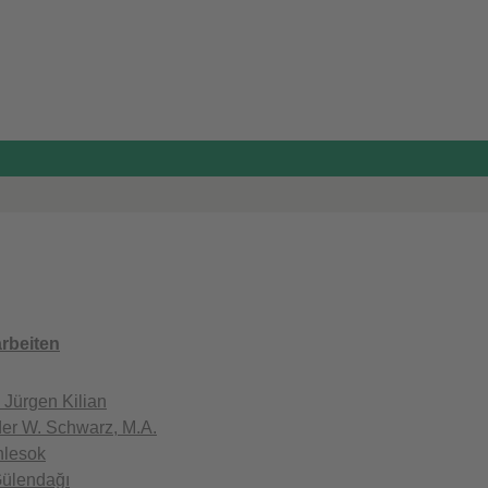
rbeiten
. Jürgen Kilian
er W. Schwarz, M.A.
hlesok
Gülendağı