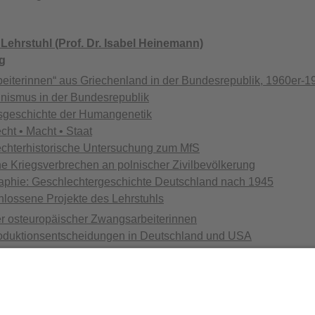
Lehrstuhl (Prof. Dr. Isabel Heinemann)
g
beiterinnen“ aus Griechenland in der Bundesrepublik, 1960er-1
inismus in der Bundesrepublik
geschichte der Humangenetik
cht • Macht • Staat
chterhistorische Untersuchung zum MfS
e Kriegsverbrechen an polnischer Zivilbevölkerung
phie: Geschlechtergeschichte Deutschland nach 1945
lossene Projekte des Lehrstuhls
r osteuropäischer Zwangsarbeiterinnen
duktionsentscheidungen in Deutschland und USA
erikanische Familie im 20. Jahrhundert
einungen