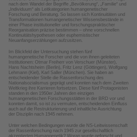
nach dem Wandel der Begriffe „Bevölkerung“, „Familie“ und
„Individuum“ als Leitkategorien humangenetischer
Forschung und Beratung. So lassen sich Kontinuitäten und
Transformationen humangenetischer Wissensbestände in
einer Phase institutioneller und forschungspraktischer
Reorganisation präzise bestimmen – ohne vorschnellen
Kontinuitätshypothesen oder euphemistischer
Neuanfangserzählungen aufzusitzen.
Im Blickfeld der Untersuchung stehen fünf
humangenetische Forscher und die von ihnen geleiteten
Institutionen: Otmar Freiherr von Verschuer (Münster),
Hans Nachtsheim (Berlin), Fritz Lenz (Göttingen), Wolfgang
Lehmann (Kiel), Karl Saller (München). Sie haben an
entscheidender Stelle die Rassenforschung des
Nationalsozialismus geprägt und konnten nach dem Zweiten
Weltkrieg ihre Karrieren fortsetzen. Diese fünf Protagonisten
standen in den 1950er Jahren den einzigen
humangenetischen Forschungsstätten in der BRD vor und
konnten damit, so ist zu vermuten, entscheidenden Einfluss
auch auf die Restrukturierung und inhaltliche Ausrichtung
der Disziplin nach 1945 nehmen.
Unter welchen Bedingungen wurde die NS-Leitwissenschaft
der Rassenforschung nach 1945 zur gesellschaftlich
akzeptierten Humangenetik? Woran wurde geforscht und