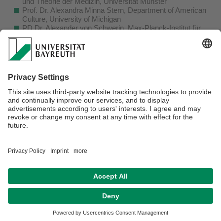
und Theorie der Medizin, Universität Münster
Prof. Dr. Alexandra Minna Stern, Department of American
Culture, University of Michigan
PD Dr. Alexander von Schwerin, Max-Planck-Institut für
Wissenschaftsgeschichte, Berlin
Dr. Dirk Thomaschke, Institut für Geschichte, Universität
Oldenburg
PD Dr. Henning Tümmers, Institut für Ethik und Geschichte
der Medizin, Universitätsklinikum Tübingen
Gefördert durch die Deutsche Forschungsgemeinschaft:
Link zu Gepris
Verantwortlich für die Redaktion:
Univ.Prof.Dr. Isabel Heinemann
Datenschutz / Disclaimer
Barrierefreiheitserklärung
Impressum
Hausordnung
Sitemap
Kontakt