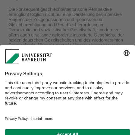
Die konsequent geschlechterhistorische Perspektive
ermöglicht folglich nicht nur eine Darstellung des intensive
Ringens der Zeitgenossinnen und -genossen um
Gleichberechtigung und Geschlechterordnung in
Demokratie und sozialistischer Gesellschaft, sondern vor
allem auch eine lange geforderte integrierte Geschichte der
beiden deutschen Gesellschaften und des wiedervereinten
Deutschlands. Über die zentrale Untersuchungskategorie
Geschlecht lassen sich longue-durée Perspektive,
intersektionale Analyse und transnationale
Kontextualisierung verbinden. So werden neue Zäsuren der
Zeitgeschichte sichtbar, andere verlieren ihre Prägnanz. Vor
allem aber treten Frauen als politische und gesellschaftliche
Akteurinnen in den Fokus zeithistorischer Analyse. Drei
Zugriffe auf Geschlecht und Staat, Geschlecht und Arbeit,
Geschlecht und Raum strukturieren die Untersuchung.
Verantwortlich für die Redaktion:
Lukas Alex