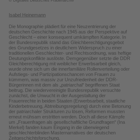
© Digitales Deutsches Frauenarchiv
Isabel Heinemann
Die Monographie plädiert für eine Neuzentrierung der
deutschen Geschichte nach 1945 aus der Perspektive auf
Geschlecht – einer konsequent umkämpften Kategorie. In
der Bundesrepublik stand das Gleichberechtigungsgebot
des Grundgesetzes in deutlichem Widerspruch zu einer
traditionellen Geschlechter- und Rechtsordnung, was heftige
Deutungskonflikte auslöste. Demgegenüber setzte die DDR
Gleichberechtigung mit weiblicher Erwerbsarbeit gleich,
wurde ohne sich um die innerfamiliäre Rollenverteilung oder
Aufstiegs- und Partizipationschancen von Frauen zu
kümmern, was massiv zur Unzufriedenheit der DDR-
Bürgerinnen mit dem als „patriarchal“ begriffenen Staat
beitrug. Die wiedervereinigte Bundesrepublik versuchte
zunächst, die Unwucht in der Ausgestaltung der
Frauenrechte in beiden Staaten (Erwerbsarbeit, staatliche
Kinderbetreuung, Abtreibungsregelung) durch eine Betonung
der patriarchaler Strukturen zu lösen, Reformen mussten
erneut mühsam erstritten werden. Doch all diese Kämpfe
um „Frauenfragen als gesellschaftliche Grundfragen“ (Ina
Merkel) fanden kaum Eingang in die überwiegend
geschlechterblinden Masternarratives der deutschen
Zeitgeschichtsforschung.